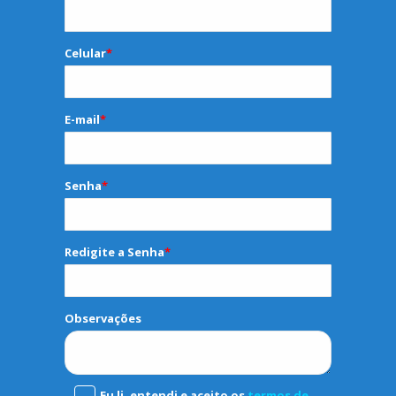
Celular
*
E-mail
*
Senha
*
Redigite a Senha
*
Observações
Eu li, entendi e aceito os
termos de